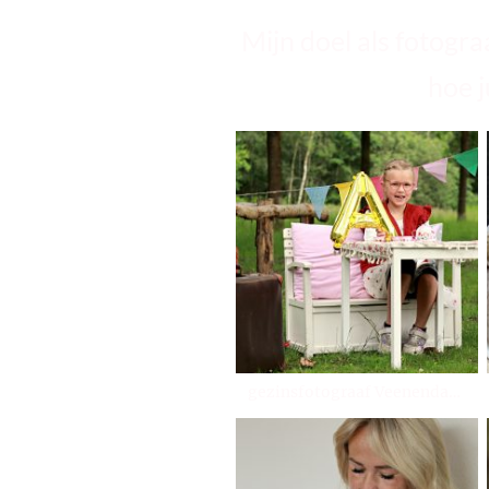
Mijn doel als fotogra
hoe j
gezinsfotograaf Veenendaal portretfotograaf Veenendaal newborn fotograaf Veenendaal zakelijke fotograaf Veenendaal bedrijfsfotograaf