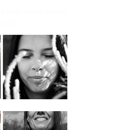
 jullie vast te leggen
motie.